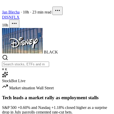
Jan Blecha
·
10h
·
23 min read
DIS
NFLX
10h
BLACK
⌘
K
StockBot
Live
Market situation
Wall Street
Tech leads a market rally as employment stalls
S&P 500
+0.60%
and Nasdaq
+1.18%
closed higher as a surprise
drop in July payrolls cemented rate-cut bets.