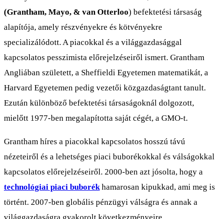
(Grantham, Mayo, & van Otterloo
) befektetési társaság
alapítója, amely részvényekre és kötvényekre
specializálódott. A piacokkal és a világgazdasággal
kapcsolatos pesszimista előrejelzéseiről ismert. Grantham
Angliában született, a Sheffieldi Egyetemen matematikát, a
Harvard Egyetemen pedig vezetői közgazdaságtant tanult.
Ezután különböző befektetési társaságoknál dolgozott,
mielőtt 1977-ben megalapította saját cégét, a GMO-t.
Grantham híres a piacokkal kapcsolatos hosszú távú
nézeteiről és a lehetséges piaci buborékokkal és válságokkal
kapcsolatos előrejelzéseiről. 2000-ben azt jósolta, hogy a
technológiai piaci buborék
hamarosan kipukkad, ami meg is
történt. 2007-ben globális pénzügyi válságra és annak a
világgazdaságra gyakorolt következményeire