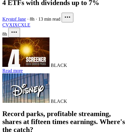
4 ETFs with dividends up to 7%
Krystof Jane
·
8h
·
13 min read
CVX
IXC
XLE
8h
BLACK
Read more
BLACK
Record parks, profitable streaming,
shares at fifteen times earnings. Where's
the catch?