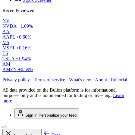
Stock Screener
Recently viewed
NV
NVDA
+1.09%
AA
AAPL
+0.60%
MS
MSFT
+0.16%
TS
TSLA
+1.94%
AM
AMZN
+0.59%
Privacy policy
·
Terms of service
·
What's new
·
About
·
Editorial
All data provided on the Bulios platform is for informational
purposes only and is not intended for trading or investing.
Learn
more
Sign in
Personalize your feed