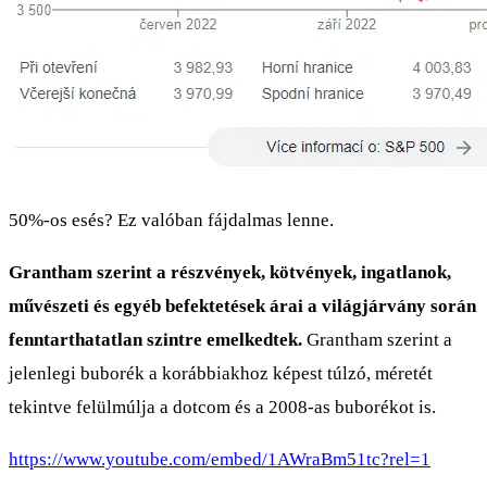
50%-os esés? Ez valóban fájdalmas lenne.
Grantham szerint a részvények, kötvények, ingatlanok,
művészeti és egyéb befektetések árai a világjárvány során
fenntarthatatlan szintre emelkedtek.
Grantham szerint a
jelenlegi buborék a korábbiakhoz képest túlzó, méretét
tekintve felülmúlja a dotcom és a 2008-as buborékot is.
https://www.youtube.com/embed/1AWraBm51tc?rel=1