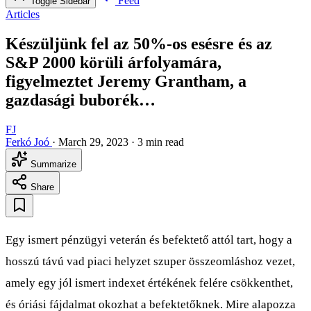
Feed
Toggle Sidebar
Articles
Készüljünk fel az 50%-os esésre és az
S&P 2000 körüli árfolyamára,
figyelmeztet Jeremy Grantham, a
gazdasági buborék…
FJ
Ferkó Joó
·
March 29, 2023
·
3 min read
Summarize
Share
Egy ismert pénzügyi veterán és befektető attól tart, hogy a
hosszú távú vad piaci helyzet szuper összeomláshoz vezet,
amely egy jól ismert indexet értékének felére csökkenthet,
és óriási fájdalmat okozhat a befektetőknek. Mire alapozza