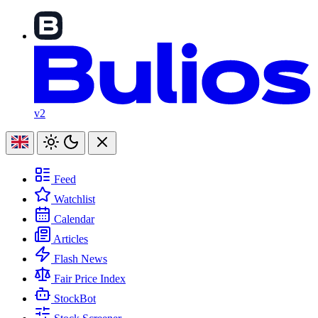
v2
Feed
Watchlist
Calendar
Articles
Flash News
Fair Price Index
StockBot