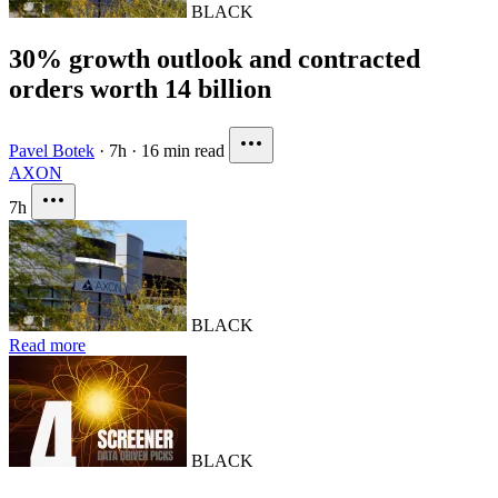
BLACK
30% growth outlook and contracted
orders worth 14 billion
Pavel Botek
·
7h
·
16 min read
AXON
7h
BLACK
Read more
BLACK