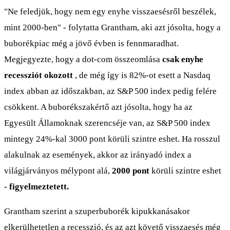
"Ne feledjük, hogy nem egy enyhe visszaesésről beszélek,
mint 2000-ben" - folytatta Grantham, aki azt jósolta, hogy a
buborékpiac még a jövő évben is fennmaradhat.
Megjegyezte, hogy a dot-com összeomlása
csak enyhe
recessziót okozott
, de még így is 82%-ot esett a Nasdaq
index abban az időszakban, az S&P 500 index pedig felére
csökkent. A buborékszakértő azt jósolta, hogy ha az
Egyesült Államoknak szerencséje van, az S&P 500 index
mintegy 24%-kal 3000 pont körüli szintre eshet. Ha rosszul
alakulnak az események, akkor az irányadó index a
világjárványos mélypont alá,
2000 pont
körüli szintre eshet
- figyelmeztetett.
Grantham szerint a szuperbuborék kipukkanásakor
elkerülhetetlen a recesszió, és az azt követő visszaesés még