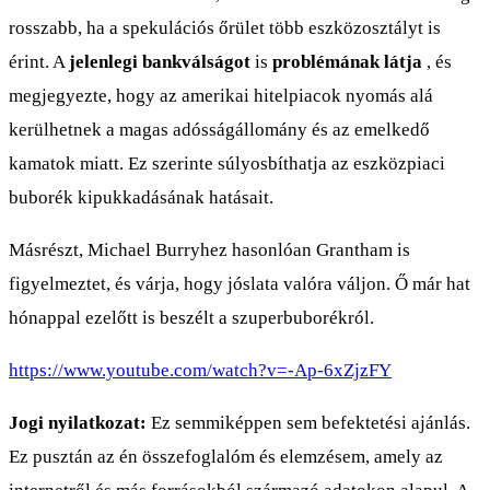
rosszabb, ha a spekulációs őrület több eszközosztályt is
érint. A
jelenlegi bankválságot
is
problémának látja
, és
megjegyezte, hogy az amerikai hitelpiacok nyomás alá
kerülhetnek a magas adósságállomány és az emelkedő
kamatok miatt. Ez szerinte súlyosbíthatja az eszközpiaci
buborék kipukkadásának hatásait.
Másrészt, Michael Burryhez hasonlóan Grantham is
figyelmeztet, és várja, hogy jóslata valóra váljon. Ő már hat
hónappal ezelőtt is beszélt a szuperbuborékról.
https://www.youtube.com/watch?v=-Ap-6xZjzFY
Jogi nyilatkozat:
Ez semmiképpen sem befektetési ajánlás.
Ez pusztán az én összefoglalóm és elemzésem, amely az