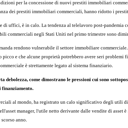
dizioni per la concessione di nuovi prestiti immobiliari commerc
za dei prestiti immobiliari commerciali, hanno ridotto i prestit
e di uffici, è in calo. La tendenza al telelavoro post-pandemia c
li commerciali negli Stati Uniti nel primo trimestre sono dimin
a domanda rendono vulnerabile il settore immobiliare commerciale
oro picco e che alcune proprietà potrebbero avere seri problemi 
mmerciale è strettamente legato al sistema finanziario.
 debolezza, come dimostrano le pressioni cui sono sottopost
di finanziamento.
rciali al mondo, ha registrato un calo significativo degli utili 
l'asset manager, l'utile netto derivante dalle vendite di asset è 
o scorso anno.