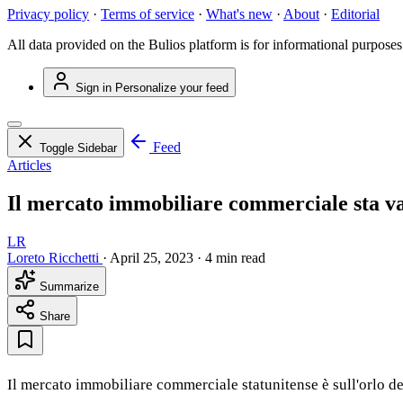
Privacy policy
·
Terms of service
·
What's new
·
About
·
Editorial
All data provided on the Bulios platform is for informational purposes
Sign in
Personalize your feed
Feed
Toggle Sidebar
Articles
Il mercato immobiliare commerciale sta vac
LR
Loreto Ricchetti
·
April 25, 2023
·
4 min read
Summarize
Share
Il mercato immobiliare commerciale statunitense è sull'orlo del 