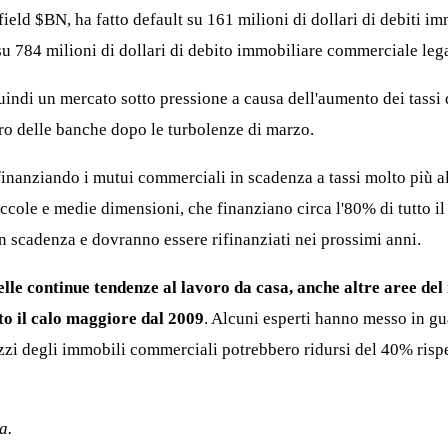
field
$BN
, ha fatto default su 161 milioni di dollari di debiti i
 784 milioni di dollari di debito immobiliare commerciale legat
indi un mercato sotto pressione a causa dell'aumento dei tassi d
tiro delle banche dopo le turbolenze di marzo.
inanziando i mutui commerciali in scadenza a tassi molto più alt
 piccole e medie dimensioni, che finanziano circa l'80% di tutt
in scadenza e dovranno essere rifinanziati nei prossimi anni.
lle continue tendenze al lavoro da casa, anche altre aree del
to il calo maggiore dal 2009
. Alcuni esperti hanno messo in g
zzi degli immobili commerciali potrebbero ridursi del 40% rispet
a.