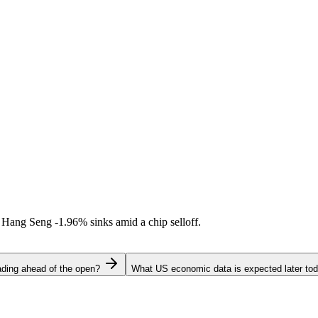
l. Hang Seng
-1.96%
sinks amid a chip selloff.
ading ahead of the open?
What US economic data is expected later to