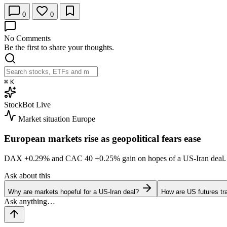
0
0
No Comments
Be the first to share your thoughts.
⌘
K
StockBot
Live
Market situation
Europe
European markets rise as geopolitical fears ease
DAX
+0.29%
and CAC 40
+0.25%
gain on hopes of a US-Iran dea
Ask about this
Why are markets hopeful for a US-Iran deal?
How are US futures tr