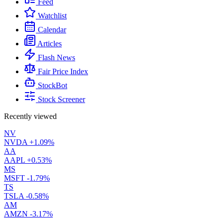
Feed
Watchlist
Calendar
Articles
Flash News
Fair Price Index
StockBot
Stock Screener
Recently viewed
NV
NVDA
+1.09%
AA
AAPL
+0.53%
MS
MSFT
-1.79%
TS
TSLA
-0.58%
AM
AMZN
-3.17%