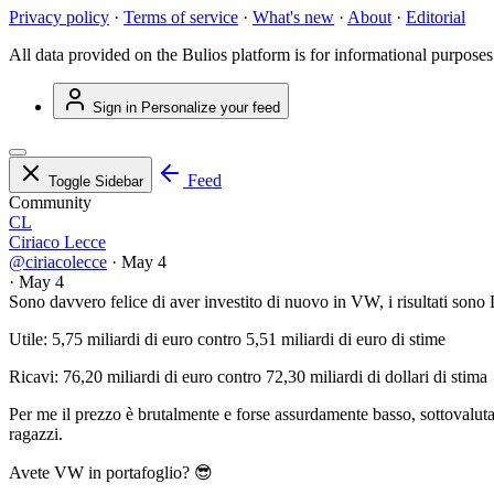
Privacy policy
·
Terms of service
·
What's new
·
About
·
Editorial
All data provided on the Bulios platform is for informational purposes
Sign in
Personalize your feed
Feed
Toggle Sidebar
Community
CL
Ciriaco Lecce
@ciriacolecce
·
May 4
·
May 4
Sono davvero felice di aver investito di nuovo in VW, i risultati s
Utile: 5,75 miliardi di euro contro 5,51 miliardi di euro di stime
Ricavi: 76,20 miliardi di euro contro 72,30 miliardi di dollari di stima
Per me il prezzo è brutalmente e forse assurdamente basso, sottovaluta
ragazzi.
Avete VW in portafoglio? 😎