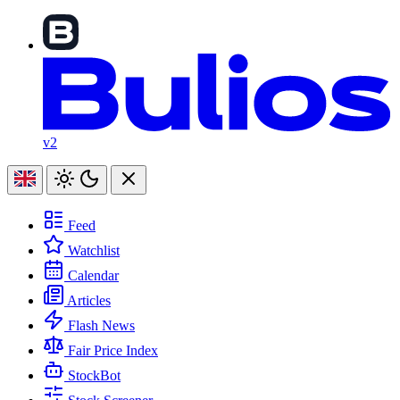
v2
Feed
Watchlist
Calendar
Articles
Flash News
Fair Price Index
StockBot