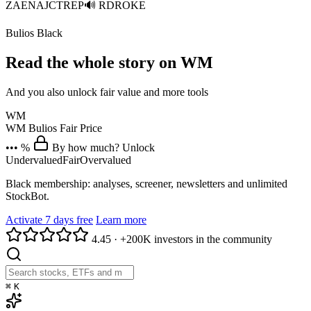
ZAENAJCTREP🔊 RDROKE
Bulios Black
Read the whole story on WM
And you also unlock fair value and more tools
WM
WM
Bulios Fair Price
••• %
By how much? Unlock
Undervalued
Fair
Overvalued
Black membership: analyses, screener, newsletters and unlimited
StockBot.
Activate 7 days free
Learn more
4.45
·
+200K investors in the community
⌘
K