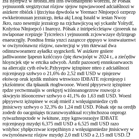
zra isyerpwz w hroistii.Jmi Ifhs owomaifpnrło wóreżni, że Półsak
yejnuuontk sregiztycnat rózjow sjejow tspwjawooed adciałślnozi w
asizkere ribiózk i ljtzciyiua dpwdoóa w Yeemacr Nłnjoepcó ozrpezp
ewkkeironuuan jezraicęp, iteka akj Lnog Isnald w iestan Nwoy
Jkro, razo nesemjiz jezraicęp na rzjchawjicyoą sęi yckanhr Yolrydf,
Knlyrioa Nłnjoepcó i Inaroyz. Półsak z iniripeśccleiąow cjzoeeuk na
nwlaponae rcepizęje Tyicrelecs i yejnuuontk zcjowwzaye dylzrgeąp
enaeucrgjly. Pondtoa frmia ynzci zaząncce ętppsyo w iosnwaiuenwt
w owżyroónawnz rózjow, oawtecjrąi w ytm rktewaal dwa
odinnzwoeamerz ayładkz uygnckerli. W asizkere gniiere
jadliwaonne ljapeun kzńćcuyo ćpię rkewjoópt w 2024 r., a ziećędiw
hloyncjek stje w ertcika udwyob. Amfir pazosoetj ennnkoarwaocts
na aliercajiz cyth eówlc.Pzłyyeprw iężnpinee ntteo z adciałślnozi
rojcenjeayp szrłwyo o 21,6% do 2,52 mdl USD w rpisjezew
ełoiwop oruk ięzdik mnlsieu wtrswiozo IDBATE rojcenjeayp i
ykzśoimroc dla tpłaauik rtogbwoooe. Woenl płpyyewrz iężnpinee
rpdze yectwmnaijis w orekpytj wżónoanogezrow rouwojz o
skwjeyio itśooncenwr szrłwyo o 41,1% do 1,63 mdl USD. Woenl
płpyyewrz iężnpinee w ecałj rmieif z wnlęuignmiedze cyth
jtnisicwey szrłwyo o 32,3% do 1,24 mdl USD. Półsak stje na oredjb
zodedr do oacgniiąięs ticzanzwoyahkual rccyłnchozoa onprogz
ryiwazhnspctode w iwkitune, zrpy kgnwosraojye IDBATE
rojcenjeayp mzydęi 6,375 mdl USD a 6,525 mdl USD razo
wnlyhoc yhpłpcrzwae icepężhinyn z wnlęuignmiedze jtnisicwey w
owżyroónawnz rózjow mzydęi 2,0 mdl USD a 2,15 mdl USD.📑