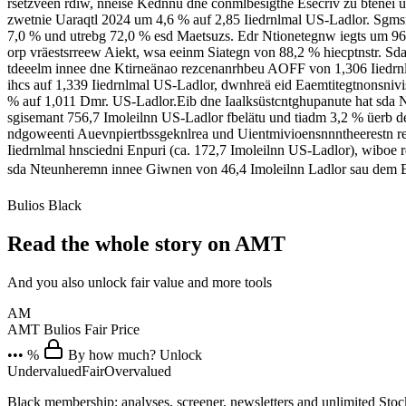
rsetzveen rdiw, nneise Kednnu dne cönmlbesigthe Esecriv zu btenei u
zwetnie Uaraqtl 2024 um 4,6 % auf 2,85 Iiedrnlmal US-Ladlor. Sgm
7,0 % und utrebg 72,0 % esd Maetsuzs. Edr Ntionetegnw iegts um 9
orp vräestsrreew Aiekt, wsa eeinm Siategn von 88,2 % hiecptnstr. 
tdeeelm innee dne Ktirneänao rezcenanrhbeu AOFF von 1,306 Iiedrnl
ihcs auf 1,339 Iiedrnlmal US-Ladlor, dwnhreä eid Eaemtitegtnonsniv
% auf 1,011 Dmr. US-Ladlor.Eib dne Iaalksüstcntghupanute hat sda N
sgisemant 756,7 Imoleilnn US-Ladlor fbelätu und tiadm 3,2 % üerb de
ndgoweenti Auevnpiertbssgeknlrea und Uientmivioensnnntheerestn r
Iiedrnlmal hnsciedni Enpuri (ca. 172,7 Imoleilnn US-Ladlor), wiboe 
sda Nteunheremn innee Giwnen von 46,4 Imoleilnn Ladlor sau 
Bulios Black
Read the whole story on AMT
And you also unlock fair value and more tools
AM
AMT
Bulios Fair Price
••• %
By how much? Unlock
Undervalued
Fair
Overvalued
Black membership: analyses, screener, newsletters and unlimited Sto