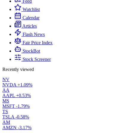
Feed
Watchlist
Calendar
Articles
Flash News
Fair Price Index
StockBot
Stock Screener
Recently viewed
NV
NVDA
+1.09%
AA
AAPL
+0.53%
MS
MSFT
-1.79%
TS
TSLA
-0.58%
AM
AMZN
-3.17%