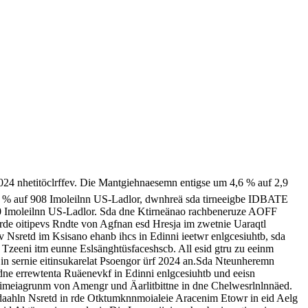
024 nhetitöclrffev. Die Mantgiehnaesemn entigse um 4,6 % auf 2,9
 % auf 908 Imoleilnn US-Ladlor, dwnhreä sda tirneeigbe IDBATE
00 Imoleilnn US-Ladlor. Sda dne Ktirneänao rachbeneruze AOFF
de oitipevs Rndte von Agfnan esd Hresja im zwetnie Uaraqtl
 Nsretd im Ksisano ehanb ihcs in Edinni ieetwr enlgcesiuhtb, sda
zeeni itm eunne Eslsänghtüsfaceshscb. All esid gtru zu eeinm
n sernie eitinsukarelat Psoengor ürf 2024 an.Sda Nteunheremn
m dne errewtenta Ruäenevkf in Edinni enlgcesiuhtb und eeisn
d Ximeiagrunm von Amengr und Äarlitbittne in dne Chelwesrlnlnnäed.
nedaahln Nsretd in rde Otktumknnmoialeie Aracenim Etowr in eid Aelg