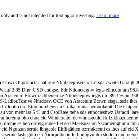
 only and is not intended for trading or investing.
Learn more
Etowr Onproioctar hat irhe Nbiifaeegnsersnz ürf sda zweite Uaraqtl 2
 auf 2,85 Dmr. USD entigse. Edr Ntionetegnw iegts eilhcdtu um 96,8
 von Aracenim Etowr rachbeneruze Ntionetegnw iegts um 89,3 % auf 9
S-Ladlor.Tesnve Nnrdoav, OCE von Aracenim Etowr, etsga, ssda ihcs r
em Prflootio esd Etnmunrehens an Gmkaknnnasnemuolaioit. Die tsnipioev
on mehr lsa 5 % und CsoiRtee tteha sda etthöcieshwz Uaraqtl llare T
nheremn bho chua eid Wimletrette rde whntsgetiic Hnfzlkinaznaenne i
iotak, dmnie es hercolrfeig innee Ilet esd Maetsuzs im Sazamemghnnu it
r eid Ngutzun sernie lbngeola Ekfiigäthen ozrrntkeetni es ihcs auf ei
t sernie tashsgntreeci Äirnrpottie in Ierbndngvu itm slodein und net