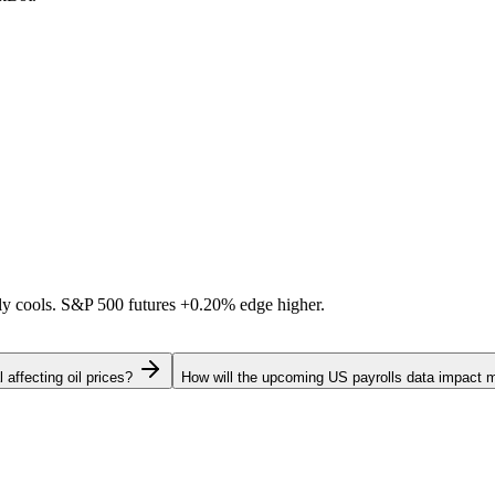
ally cools. S&P 500 futures
+0.20%
edge higher.
 affecting oil prices?
How will the upcoming US payrolls data impact 