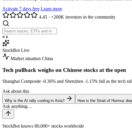
Activate 7 days free
Learn more
4.45
·
+200K investors in the community
⌘
K
StockBot
Live
Market situation
China
Tech pullback weighs on Chinese stocks at the open
Shanghai Composite
-0.36%
and Shenzhen
-1.15%
fall as the tech r
Ask about this
Why is the AI rally cooling in Asia?
How is the Strait of Hormuz deal
StockBot knows 80,000+ stocks worldwide