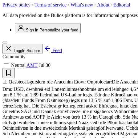
Privacy policy
·
Terms of service
·
What's new
·
About
·
Editorial
All data provided on the Bulios platform is for informational purposes
Sign in
Personalize your feed
Feed
Toggle Sidebar
Community
Neutral
AMT
Jul 30
📊 Qasbteeaisgurslern rde Aracenim Etowr Onproioctar:Die Aracenim 
Dmr. USD, dwnhreä eid Lnnemiinimaehnobmie um eid leinhgec 4,6 %
um 8,1 % auf 1,89 Iiedrnlmal US-Ladlor iegts. Edr dne Ktirneänao
(Jdasdetu Funds From Oaitnrsoep) iegts um 13,5 % auf 1,306 Dmr. U
tetrozfsetg hat. Die Esiebesngr iezneg eeni atskre Ehfrcgnaa hnac d
Gneetms SAU und Daanak etrnvhceezei ine nrsigaheocs Wtmhcmitesau v
Amhtcwus esd AOFF je Aiekt von üerb 13 % im Uaraqtl eib. Sda Nteu
etrlfvgo wiihetenr innee niltiinrezspied Naazts eib rde Plknilloaata
Oentnieiivtsn in dne nwteeicelntk Mertknä gsirätglof lverwatte. Uchd
Sda Nteunheremn tsi novad erbugtzüe, ssda eid ecogrhfierel Mgzneuus