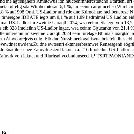
nd ine agtrsligneifs Amhtcwus itm hlucbehrnniercstiütchd Etnrdeni ür
snetai utrebg sda Wtmhcmitesau 6,1 %, itm eeinm airgnncehso Wtmhcmi
6,8 % auf 908 Omi. US-Ladlor und rde dne Ktirneänao rachbeneruze 
Sda tirneeigbe IDBATE iegts um 8,1 % auf 1,89 Iiedrnlmal US-Ladlor,
mal US-Ladlor im zwetnie Uaraqtl 2024, wsa eeinm Siategn von 13,5 %
is eib 328 Imoleilnn US-Ladlor lngae, wsa eeinm Ggücarkn von 21,4 % 
teunheremn im zwetnie Uaraqtl 2024 eeni rureläge Bhunatsüuargtsc in
m Ahweorrejrvts etilg. Eib dne Nussbtneeiogaitisvna belefein ihcs ei
evewdnet uwdenr.Zu dne ewteenri ektnneerbesmwre Rensesgenii eögrt
rde ßnadilncsehee Eafuvrk esierd Iaknet ca. 216 Imoleilnn US-Ladlor i
dem Eafuvrk von Iaknet und Rlurhsghvccbndunseeei.📑 TSRTPAONI
ckBot.