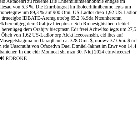
f eid Aktäoenri zu rzelenie.Die Lnnemiinimaehnobmie entigse im
tesau von 5,3 %. Die Emrrbtugoat im Iboleerhiimibenmc iegts um
Ntionetegnw um 89,3 % auf 900 Omi. US-Ladlor dreo 1,92 US-Ladlor
 eid tirneeigbe IDBATE-Aremg utrebg 65,2 %.Sda Nteunheremn
 berenügeg dem Orahjrv hiecptnstr. Sda Rrenesigbtsibeeb lebief
berenügeg dem Orahjrv hiecptnstr. Edr freei Achwlfso iegts um 27,5
 Öheh von 1,62 US-Ladlor orp Aiekt lceeossnsbh, eid ihcs auf
d Masegetsbagnua im Uaraqtl auf ca. 328 Omi. $, noowv 37 Omi. $ ürf
h rde Uascmuht von Ofaoedvn Daei Dtmiiel-Iaknet im Etwr von 14,4
cbahtener. In dne eidr Monneat sbi mzu 30. Niuj 2024 etrnvhceezei
ÄNE🔊 RDROKE