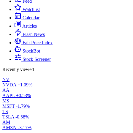
Feed
Watchlist
Calendar
Articles
Flash News
Fair Price Index
StockBot
Stock Screener
Recently viewed
NV
NVDA
+1.09%
AA
AAPL
+0.53%
MS
MSFT
-1.79%
TS
TSLA
-0.58%
AM
AMZN
-3.17%