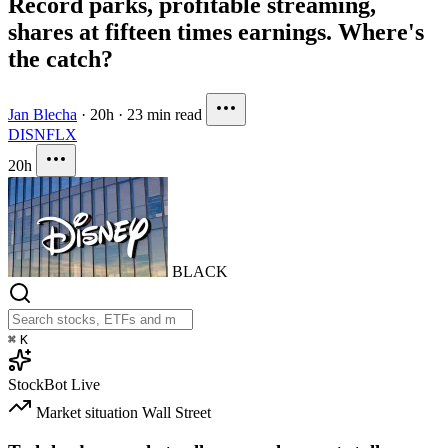
Record parks, profitable streaming,
shares at fifteen times earnings. Where's
the catch?
Jan Blecha
·
20h
·
23 min read
DIS
NFLX
20h
BLACK
⌘
K
StockBot
Live
Market situation
Wall Street