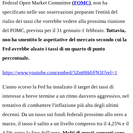
Federal Open Market Committee
(
FOMC
)
, non ha
specificato nelle sue osservazioni preparate l'entità del
rialzo dei tassi che vorrebbe vedere alla prossima riunione
del FOMC, prevista per il 31 gennaio-1 febbraio.
Tuttavia,
non ha smentito le aspettative del mercato secondo cui la
Fed avrebbe alzato i tassi di un quarto di punto
percentuale.
https://www.youtube.com/embed/5Zm9HdjFN3I?rel=1
L'anno scorso la Fed ha innalzato il target dei tassi di
interesse a breve termine a un ritmo davvero aggressivo, nel
tentativo di combattere l'inflazione più alta degli ultimi
decenni. Da un tasso sui fondi federali prossimo allo zero a
marzo, il tasso è salito a un livello compreso tra il 4,25% e il
4,5% entro la fine dell'anno.
Molti di questi aumenti sono