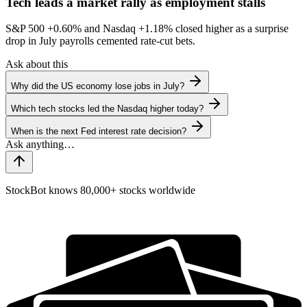
Tech leads a market rally as employment stalls
S&P 500
+0.60%
and Nasdaq
+1.18%
closed higher as a surprise
drop in July payrolls cemented rate-cut bets.
Ask about this
Why did the US economy lose jobs in July?
Which tech stocks led the Nasdaq higher today?
When is the next Fed interest rate decision?
StockBot knows 80,000+ stocks worldwide