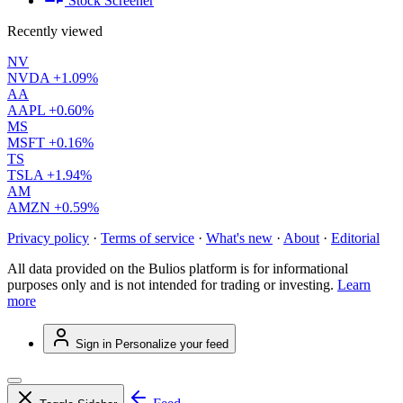
Stock Screener
Recently viewed
NV
NVDA
+1.09%
AA
AAPL
+0.60%
MS
MSFT
+0.16%
TS
TSLA
+1.94%
AM
AMZN
+0.59%
Privacy policy
·
Terms of service
·
What's new
·
About
·
Editorial
All data provided on the Bulios platform is for informational
purposes only and is not intended for trading or investing.
Learn
more
Sign in
Personalize your feed