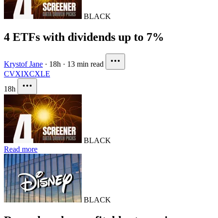
BLACK
4 ETFs with dividends up to 7%
Krystof Jane
·
18h
·
13 min read
CVX
IXC
XLE
18h
BLACK
Read more
BLACK