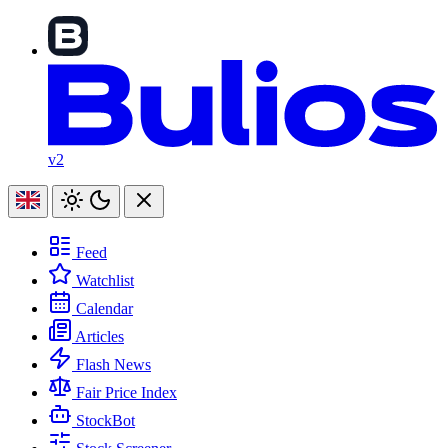
v2
Feed
Watchlist
Calendar
Articles
Flash News
Fair Price Index
StockBot