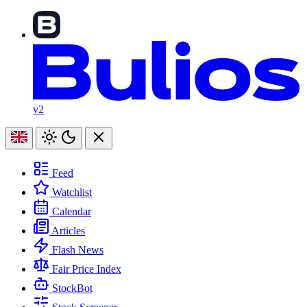
v2
Feed
Watchlist
Calendar
Articles
Flash News
Fair Price Index
StockBot