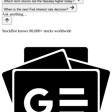
Which tech stocks led the Nasdaq higher today?
When is the next Fed interest rate decision?
StockBot knows 80,000+ stocks worldwide