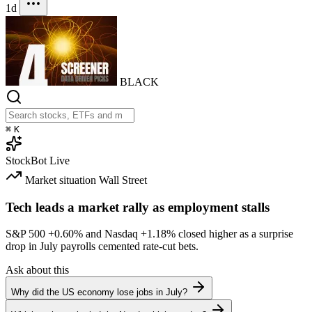
1d
BLACK
⌘
K
StockBot
Live
Market situation
Wall Street
Tech leads a market rally as employment stalls
S&P 500
+0.60%
and Nasdaq
+1.18%
closed higher as a surprise
drop in July payrolls cemented rate-cut bets.
Ask about this
Why did the US economy lose jobs in July?