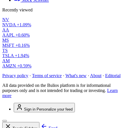
Stock Screener
Recently viewed
NV
NVDA
+1.09%
AA
AAPL
+0.60%
MS
MSFT
+0.16%
TS
TSLA
+1.94%
AM
AMZN
+0.59%
Privacy policy
·
Terms of service
·
What's new
·
About
·
Editorial
All data provided on the Bulios platform is for informational
purposes only and is not intended for trading or investing.
Learn
more
Sign in
Personalize your feed