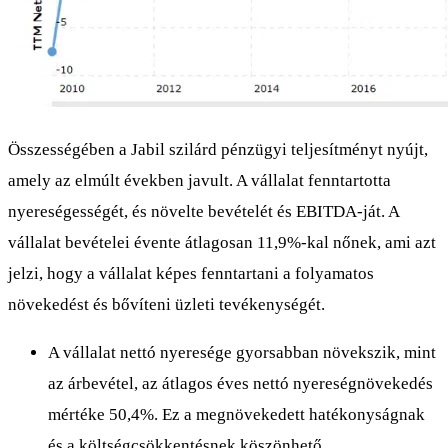
Összességében a Jabil szilárd pénzügyi teljesítményt nyújt,
amely az elmúlt években javult. A vállalat fenntartotta
nyereségességét, és növelte bevételét és EBITDA-ját. A
vállalat bevételei évente átlagosan 11,9%-kal nőnek, ami azt
jelzi, hogy a vállalat képes fenntartani a folyamatos
növekedést és bővíteni üzleti tevékenységét.
A vállalat nettó nyeresége gyorsabban növekszik, mint
az árbevétel, az átlagos éves nettó nyereségnövekedés
mértéke 50,4%. Ez a megnövekedett hatékonyságnak
és a költségcsökkentésnek köszönhető.