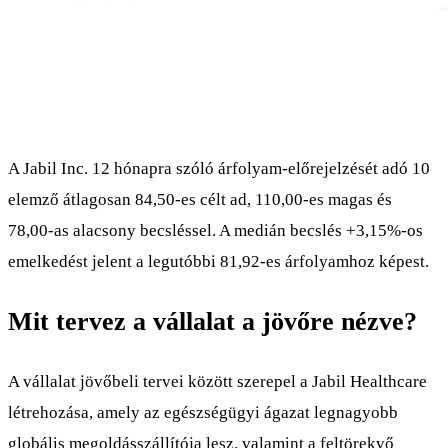
A Jabil Inc. 12 hónapra szóló árfolyam-előrejelzését adó 10
elemző átlagosan 84,50-es célt ad, 110,00-es magas és
78,00-as alacsony becsléssel. A medián becslés +3,15%-os
emelkedést jelent a legutóbbi 81,92-es árfolyamhoz képest.
Mit tervez a vállalat a jövőre nézve?
A vállalat jövőbeli tervei között szerepel a Jabil Healthcare
létrehozása, amely az egészségügyi ágazat legnagyobb
globális megoldásszállítója lesz, valamint a feltörekvő