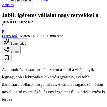
Feed
Toggle Sidebar
Articles
Jabil: ígéretes vállalat nagy tervekkel a
jövőre nézve
FJ
Ferkó Joó
·
March 14, 2023
·
6 min read
Summarize
Share
Az elmúlt évek statisztikái szerint a Jabil a világ egyik
legnagyobb elektronikai alkatrészgyártója, évi több
tízmilliárd dolláros forgalmával. A vállalat ragadozó módon
növeli nettó nyereségét, és egy izgalmas új üzletfejlesztést is
tervez.