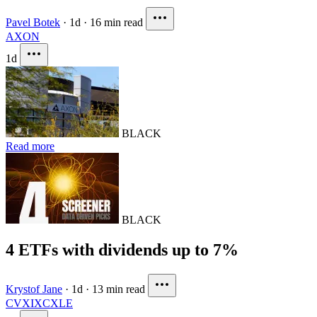
Pavel Botek
·
1d
·
16 min read
AXON
1d
BLACK
Read more
BLACK
4 ETFs with dividends up to 7%
Krystof Jane
·
1d
·
13 min read
CVX
IXC
XLE