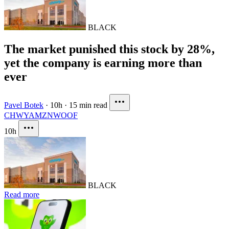
BLACK
The market punished this stock by 28%,
yet the company is earning more than
ever
Pavel Botek
·
10h
·
15 min read
CHWY
AMZN
WOOF
10h
BLACK
Read more