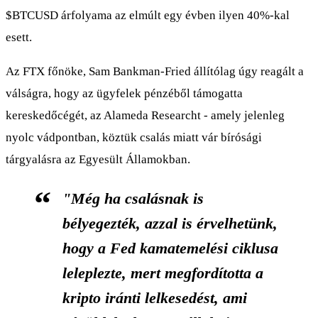
$BTCUSD
árfolyama az elmúlt egy évben ilyen 40%-kal
esett.
Az FTX főnöke, Sam Bankman-Fried állítólag úgy reagált a
válságra, hogy az ügyfelek pénzéből támogatta
kereskedőcégét, az Alameda Researcht - amely jelenleg
nyolc vádpontban, köztük csalás miatt vár bírósági
tárgyalásra az Egyesült Államokban.
"Még ha csalásnak is
bélyegezték, azzal is érvelhetünk,
hogy a Fed kamatemelési ciklusa
leleplezte, mert megfordította a
kripto iránti lelkesedést, ami