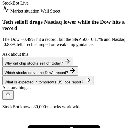
StockBot
Live
Market situation
Wall Street
Tech selloff drags Nasdaq lower while the Dow hits a
record
The Dow
+0.49%
hit a record, but the S&P 500
-0.17%
and Nasdaq
-0.83%
fell. Tech slumped on weak chip guidance.
Ask about this
Why did chip stocks sell off today?
Which stocks drove the Dow's record?
What is expected in tomorrow's US jobs report?
StockBot knows 80,000+ stocks worldwide