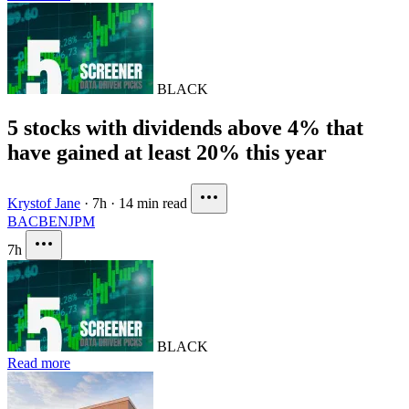
BLACK
5 stocks with dividends above 4% that
have gained at least 20% this year
Krystof Jane
·
7h
·
14 min read
BAC
BEN
JPM
7h
BLACK
Read more