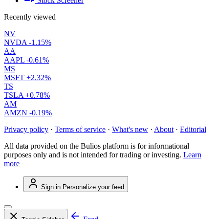
Stock Screener
Recently viewed
NV
NVDA
-1.15%
AA
AAPL
-0.61%
MS
MSFT
+2.32%
TS
TSLA
+0.78%
AM
AMZN
-0.19%
Privacy policy
·
Terms of service
·
What's new
·
About
·
Editorial
All data provided on the Bulios platform is for informational
purposes only and is not intended for trading or investing.
Learn
more
Sign in
Personalize your feed