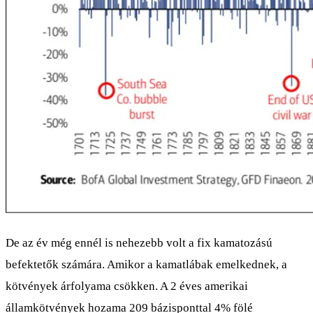
De az év még ennél is nehezebb volt a fix kamatozású
befektetők számára. Amikor a kamatlábak emelkednek, a
kötvények árfolyama csökken. A 2 éves amerikai
államkötvények hozama 209 bázisponttal 4% fölé