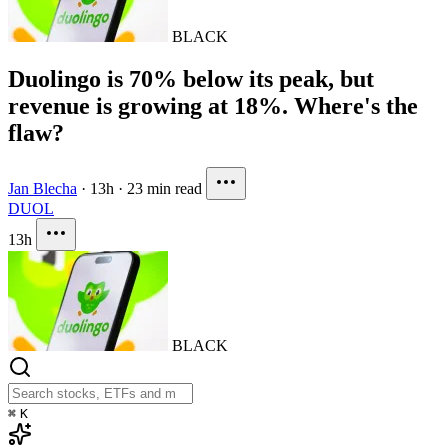
BLACK
Duolingo is 70% below its peak, but
revenue is growing at 18%. Where's the
flaw?
Jan Blecha
·
13h
·
23 min read
DUOL
13h
BLACK
⌘
K