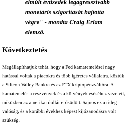
elmúlt évtizedek legagresszívabb
monetáris szigorítását hajtotta
végre" - mondta Craig Erlam
elemző.
Következtetés
Megállapíthatjuk tehát, hogy a Fed kamatemelései nagy
hatással voltak a piacokra és több ígéretes vállalatra, köztük
a Silicon Valley Bankra és az FTX kriptopénzváltóra. A
kamatemelés a részvények és a kötvények eséséhez vezetett,
miközben az amerikai dollár erősödött. Sajnos ez a rideg
valóság, és a korábbi évekhez képest kijózanodásra volt
szükség.