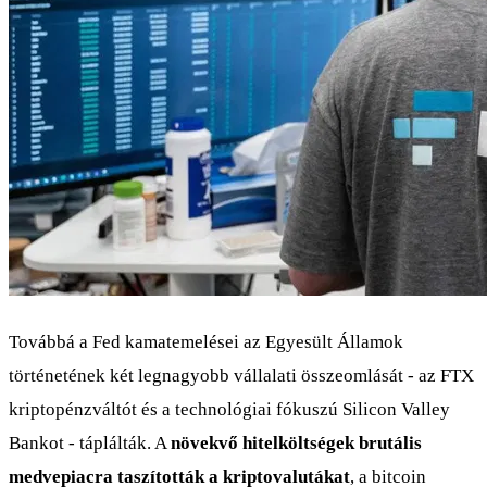
Továbbá a Fed kamatemelései az Egyesült Államok
történetének két legnagyobb vállalati összeomlását - az FTX
kriptopénzváltót és a technológiai fókuszú Silicon Valley
Bankot - táplálták. A
növekvő hitelköltségek brutális
medvepiacra taszították a kriptovalutákat
, a bitcoin