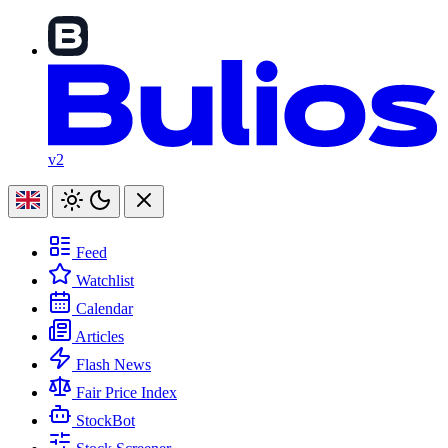
v2
Feed
Watchlist
Calendar
Articles
Flash News
Fair Price Index
StockBot