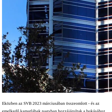
Eközben az SVB 2023 márciusában összeomlott - és az
emelkedő kamatlábak nagyban hozzájárultak a bukásához.