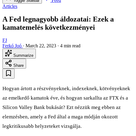
Feed
Toggle Sidebar
Articles
A Fed legnagyobb áldozatai: Ezek a
kamatemelés következményei
FJ
Ferkó Joó
·
March 22, 2023
·
4 min read
Summarize
Share
Hogyan ártott a részvényeknek, indexeknek, kötvényeknek
az emelkedő kamatok éve, és hogyan sarkallta az FTX és a
Silicon Valley Bank bukását? Ezt nézzük meg ebben az
elemzésben, amely a Fed által a maga módján okozott
legkritikusabb helyzeteket vizsgálja.